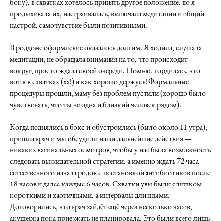
боку), в схватках хотелось принять другое положение, но я
продыхивала их, настраивалась, включала медитации и общий
настрой, самочувствие были позитивными.
В роддоме оформление оказалось долгим. Я ходила, слушала
медитации, не обращала внимания на то, что происходит
вокруг, просто ждала своей очереди. Помню, гордилась, что
вот я в схватках (ха!) и как хорошо держусь! Формальные
процедуры прошли, маму без проблем пустили (хорошо было
чувствовать, что ты не одна и близкий человек рядом).
Когда поднялись в бокс и обустроились (было около 11 утра),
пришла врач и мы обсудили наши дальнейшие действия —
никаких вагинальных осмотров, чтобы у нас была возможность
следовать выжидательной стратегии, а именно ждать 72 часа
естественного начала родов с постановкой антибиотиков после
18 часов и далее каждые 6 часов. Схватки увы были слишком
короткими и хаотичными, а интервалы длинными.
Договорились, что врач зайдёт ещё через несколько часов,
акушерка пока приезжать не планировала. Это были всего лишь