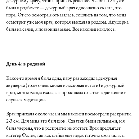
дежурному врачу, чтобы принять решение. Часов в 12 я уже
была в родбоксе — дежурный врач однозначно сказал, что
пора. От его осмотра я отказалась, сошлись на том, что меня
осмотрит уже моя врач, которая выехала в роддом. Акушерка
была на связи, я позвонила маме. Все наконец началось.
День 4: в родовой
Какое-то время я была одна, пару раз заходила дежурная
акушерка (тоже очень милая и ласковая кстати) и дежурный
врач, моя команда ехала, а я проживала схватки в движении и
слушала медитации.
Врач приехала около часа и мы наконец посмотрели раскрытие.
2-3 см. Для меня это был шок. Схватки были сильными, и я
была уверена, что и раскрытие не отстаёт. Врач предлагает
катетер Фолея, так как шейка ещё недостаточно смягчилась.