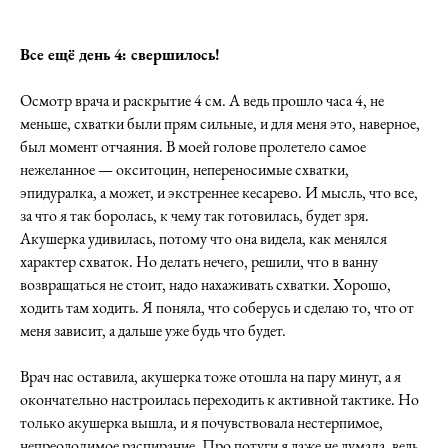
Все ещё день 4: свершилось!
Осмотр врача и раскрытие 4 см. А ведь прошло часа 4, не
меньше, схватки были прям сильные, и для меня это, наверное,
был момент отчаяния. В моей голове пролетело самое
нежеланное — окситоцин, непереносимые схватки,
эпидуралка, а может, и экстреннее кесарево. И мысль, что все,
за что я так боролась, к чему так готовилась, будет зря.
Акушерка удивилась, потому что она видела, как менялся
характер схваток. Но делать нечего, решили, что в ванну
возвращаться не стоит, надо нахаживать схватки. Хорошо,
ходить там ходить. Я поняла, что соберусь и сделаю то, что от
меня зависит, а дальше уже будь что будет.
Врач нас оставила, акушерка тоже отошла на пару минут, а я
окончательно настроилась переходить к активной тактике. Но
только акушерка вышла, и я почувствовала нестерпимое,
непреодолимое распирание. Про потуги я даже не думала, ведь