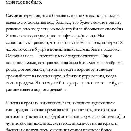
меня так и не было.
Самое интересное, что я больше всего не хотела начала родов
именно с отхождения вод, боялась, что будет сложно принять
решение, что же делать, но по факту была абсолютно спокойна.
Я написала акушерке, прислала фотографии вод. Мы
созвонились и решили, что я остаюсь дома на ночь, но через 12
часов, то есть в 9 утра в понедельник, должна быть в роддоме.
Основная цель — поспать и как следует отдохнуть. Еще я
позвонила маме, которая должна была быть моим партнёром в
родах, договорились, что она поедет в аэропорт и сделает
срочный тест на коронавирус, а ближе к утру решим, когда
ехать в роддом. Я почему-то была уверена, что это точно будет
раньше нашего водного дедлайна.
Я легла в кровать, выключила свет, включила аудиозаписи
гипнородов. В то же время начала чувствовать, что схватки
потихоньку начинаются (ура! хотя я так и думала собственно), и
чуть позже мы начали засекать их длительность и интервалы.
Заснуть не получилось, ощущения становились все более