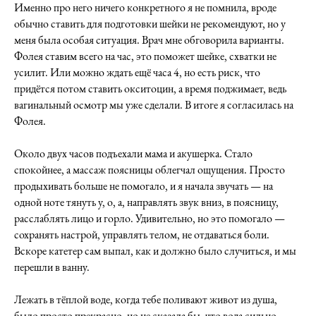
Именно про него ничего конкретного я не помнила, вроде
обычно ставить для подготовки шейки не рекомендуют, но у
меня была особая ситуация. Врач мне обговорила варианты.
Фолея ставим всего на час, это поможет шейке, схватки не
усилит. Или можно ждать ещё часа 4, но есть риск, что
придётся потом ставить окситоцин, а время поджимает, ведь
вагинальный осмотр мы уже сделали. В итоге я согласилась на
Фолея.
Около двух часов подъехали мама и акушерка. Стало
спокойнее, а массаж поясницы облегчал ощущения. Просто
продыхивать больше не помогало, и я начала звучать — на
одной ноте тянуть у, о, а, направлять звук вниз, в поясницу,
расслаблять лицо и горло. Удивительно, но это помогало —
сохранять настрой, управлять телом, не отдаваться боли.
Вскоре катетер сам выпал, как и должно было случиться, и мы
перешли в ванну.
Лежать в тёплой воде, когда тебе поливают живот из душа,
было просто прекрасно, но не сказала бы, что вода сильно